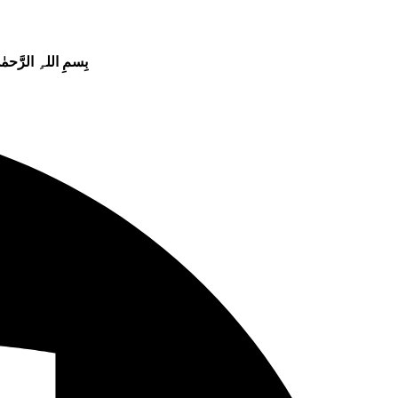
بِسمِ اللہِ الرَّحمٰن