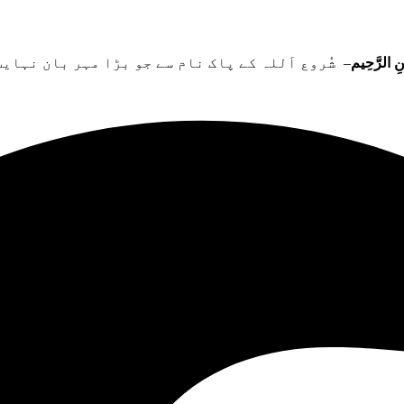
ِ الرَّحِيم
شُروع اَللہ کے پاک نام سے جو بڑا مہر بان نہايت ر